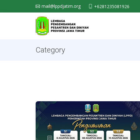
mail@lppdjatim.org
+6281235081926
Category