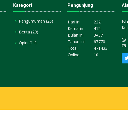
Kategori
Pengunjung
Al
Pengumuman
(26)
Isl
Hari ini
222
Kup
Kemarin
412
Berita
(29)
Bulan ini
3437
Tahun ini
67770
Opini
(11)
Total
471433
Online
10